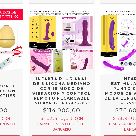
INFARTA PLUG ANAL
INFA
DE SILICONA MEDIANO
ESTIMUL
DOR 10
CON 10 MODO DE
PUNTO G
CCION
VIBRACION Y CONTROL
MODOS DE 
KT1155
REMOTO RECARGABLE
DE LA LENG
SILKYVIBE FT-975502
FT-75
,00
$114.900,00
$76.6
0
$103.410,00
$68.940
CON
CON
DEPÓSITO
TRANSFERENCIA O DEPÓSITO
TRANSFERENCIA
BANCARIO
BANCA