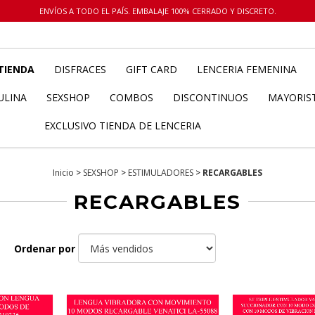
ENVÍOS A TODO EL PAÍS. EMBALAJE 100% CERRADO Y DISCRETO.
TIENDA
DISFRACES
GIFT CARD
LENCERIA FEMENINA
ULINA
SEXSHOP
COMBOS
DISCONTINUOS
MAYORIS
EXCLUSIVO TIENDA DE LENCERIA
Inicio
>
SEXSHOP
>
ESTIMULADORES
>
RECARGABLES
RECARGABLES
Ordenar por