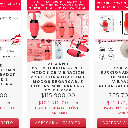
ST 2 EN 1
E
ESTIMULADOR CON 10
SSA 
 CON 7
MODOS DE VIBRACION
SUCCIONA
BRADOR
Y SUCCIONADOR CON 6
10 MO
E 2
MODOS REGARGABLE
VIBRA
ULA 4
LUXURY MINI FANTASY
RECARGABLE
4
ST-SU-0105
,00
$115.900,00
$35.7
0
$104.310,00
$32.130
CON
CON
DEPÓSITO
TRANSFERENCIA O DEPÓSITO
TRANSFERENCIA
BANCARIO
BANCA