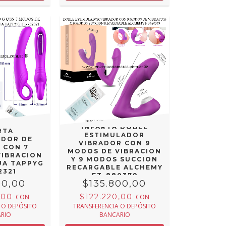
INFARTA DOBLE
RTA
ESTIMULADOR
ADOR DE
VIBRADOR CON 9
 CON 7
MODOS DE VIBRACION
VIBRACION
Y 9 MODOS SUCCION
UA TAPPYG
RECARGABLE ALCHEMY
2321
FT-880379
00,00
$135.800,00
,00
$122.220,00
CON
CON
 O DEPÓSITO
TRANSFERENCIA O DEPÓSITO
RIO
BANCARIO