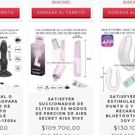
BANCARIO
BANCA
NAL O
SATISFYE
SATISFYER
SOPAPA
ESTIMULA
SUCCIONADOR DE
O DE
PUNTO G Y
CLITORIS 30 MODOS
NTO
RECAR
DE PRECION DE AIRE
LE
BLUETOOT
SECRET KISS 9103
-13054
JOY 
,00
$109.700,00
$130.1