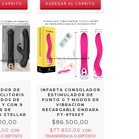
 DOBLE
ADOR DE
INFARTA CONSOLADOR
 CLITORIS
ESTIMULADOR DE
ODOS DE
PUNTO G 7 MODOS DE
 Y CON 9
VIBRACION
S DE
RECARGABLE ONDARA
O STELLAR
FT-975507
0301
00,00
$86.500,00
0,00
$77.850,00
CON
CON
 O DEPÓSITO
TRANSFERENCIA O DEPÓSITO