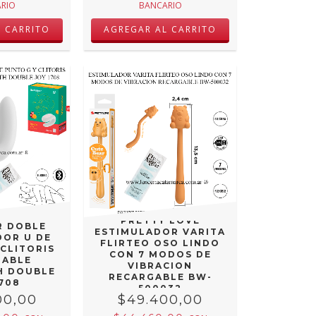
RIO
BANCARIO
PRETTY LOVE
R DOBLE
ESTIMULADOR VARITA
DOR U DE
FLIRTEO OSO LINDO
 CLITORIS
CON 7 MODOS DE
GABLE
VIBRACION
H DOUBLE
RECARGABLE BW-
1708
500032
00,00
$49.400,00