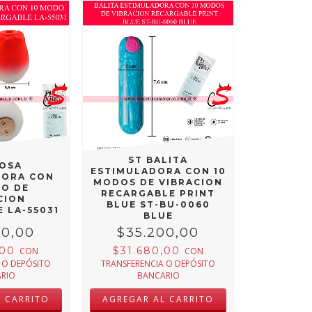
ST BALITA
ROSA
ESTIMULADORA CON 10
DORA CON
MODOS DE VIBRACION
DO DE
RECARGABLE PRINT
CION
BLUE ST-BU-0060
 LA-55031
BLUE
00,00
$35.200,00
,00
$31.680,00
CON
CON
 O DEPÓSITO
TRANSFERENCIA O DEPÓSITO
RIO
BANCARIO