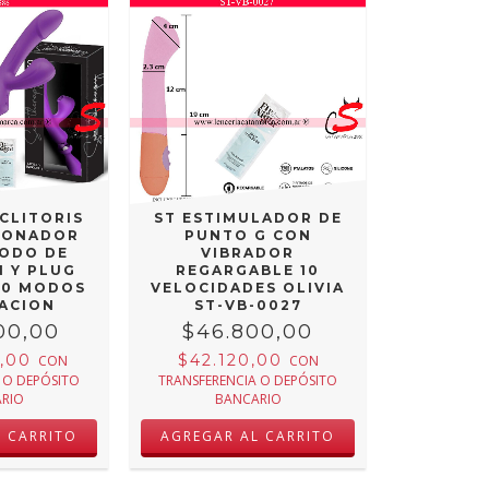
IPLE
LADOR
 CLITORIS
ST ESTIMULADOR DE
IONADOR
PUNTO G CON
MODO DE
VIBRADOR
N Y PLUG
REGARGABLE 10
10 MODOS
VELOCIDADES OLIVIA
RACION
ST-VB-0027
E SUCCION
00,00
$46.800,00
VB-05
0,00
$42.120,00
CON
CON
 O DEPÓSITO
TRANSFERENCIA O DEPÓSITO
RIO
BANCARIO