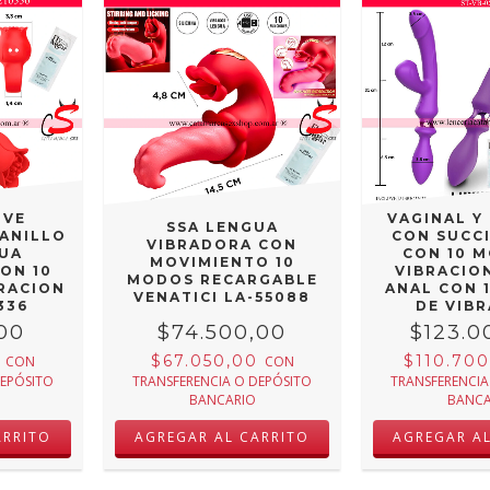
ST TR
ESTIMU
OVE
VAGINAL Y
SSA LENGUA
ANILLO
CON SUCC
VIBRADORA CON
UA
CON 10 
MOVIMIENTO 10
ON 10
VIBRACIO
MODOS RECARGABLE
RACION
ANAL CON 
VENATICI LA-55088
336
DE VIB
RECARGABL
,00
$74.500,00
$123.0
17 ST-
0
$67.050,00
$110.70
CON
CON
DEPÓSITO
TRANSFERENCIA O DEPÓSITO
TRANSFERENCIA
BANCARIO
BANCA