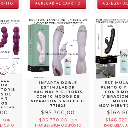
INFARTA
OBLE
INFARTA DOBLE
ESTIMUL
DOR
ESTIMULADOR
PUNTO G Y
ITORIS
VAGINAL Y CLITORIS
CON 9 M
S DE
CON 10 MODOS DE
VIBRACION
Y 7
VIBRACION SIROLE FT-
MODO
TOS
771625
MOVIMIENT
752267
FT-88
,00
$95.300,00
$164.8
0
$85.770,00
$148.32
CON
CON
DEPÓSITO
TRANSFERENCIA O DEPÓSITO
TRANSFERENCIA