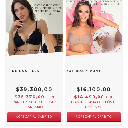
SOFT DE PUNTILLA TIENE BROCHE DELANTERO NEGRO 116 N
 TAZA SOFT CON BASE DE MICROFIBRA Y PUNTILLA CON BR
$39.300,00
$16.100,00
$35.370,00
$14.490,00
CON
CON
TRANSFERENCIA O DEPÓSITO
TRANSFERENCIA O DEPÓSITO
BANCARIO
BANCARIO
AGREGAR AL CARRITO
AGREGAR AL CARRITO