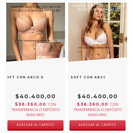
A SOFT CON ARCO DE PUNTILLA ALMENDRA 103/1 ALME
VICTORIA COSSY CORPIÑO TAZA SOFT CON ARCO DE PUNTILL
$40.400,00
$40.400,00
$36.360,00
$36.360,00
CON
CON
TRANSFERENCIA O DEPÓSITO
TRANSFERENCIA O DEPÓSITO
BANCARIO
BANCARIO
AGREGAR AL CARRITO
AGREGAR AL CARRITO