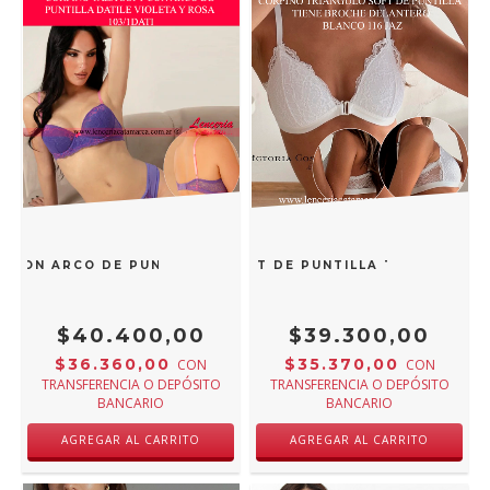
 CON ARCO DE PUNTILLA DATILE VIOLETA Y ROSA 103/1DAT
COSSY CORPIÑO TRIANGULO SOFT DE PUNTILLA TIENE BROCH
$40.400,00
$39.300,00
$36.360,00
$35.370,00
CON
CON
TRANSFERENCIA O DEPÓSITO
TRANSFERENCIA O DEPÓSITO
BANCARIO
BANCARIO
AGREGAR AL CARRITO
AGREGAR AL CARRITO