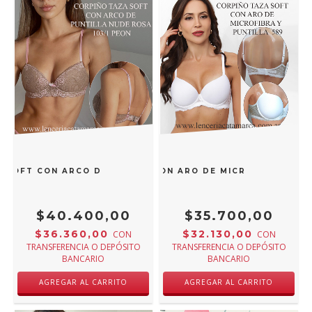
 SOFT CON ARCO DE PUNTILLA NUDE ROSA 103/1 PEON
EU BEM CORPIÑO TAZA SOFT CON ARO DE MICROFIBRA Y PU
$40.400,00
$35.700,00
$36.360,00
$32.130,00
CON
CON
TRANSFERENCIA O DEPÓSITO
TRANSFERENCIA O DEPÓSITO
BANCARIO
BANCARIO
AGREGAR AL CARRITO
AGREGAR AL CARRITO