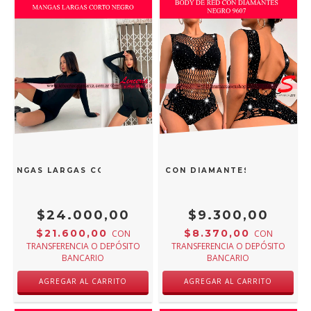
 MANGAS LARGAS CORTO NEGRO
BODY DE RED CON DIAMANTES NEGRO 960
$24.000,00
$9.300,00
$21.600,00
$8.370,00
CON
CON
TRANSFERENCIA O DEPÓSITO
TRANSFERENCIA O DEPÓSITO
BANCARIO
BANCARIO
AGREGAR AL CARRITO
AGREGAR AL CARRITO