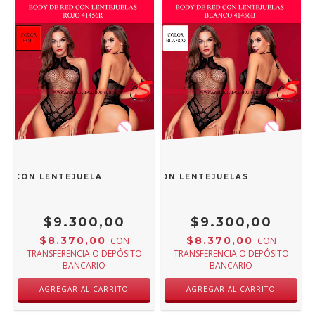
ED CON LENTEJUELAS ROJO 41456R
BODY DE RED CON LENTEJUELAS BLANCO 41
$9.300,00
$9.300,00
$8.370,00
$8.370,00
CON
CON
TRANSFERENCIA O DEPÓSITO
TRANSFERENCIA O DEPÓSITO
BANCARIO
BANCARIO
AGREGAR AL CARRITO
AGREGAR AL CARRITO