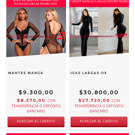
 DIAMANTES MANGAS LARGAS NEGRO 9605
CATSUIT MANGAS LARGAS OXFORD NEGR
$9.300,00
$30.800,00
$8.370,00
$27.720,00
CON
CON
TRANSFERENCIA O DEPÓSITO
TRANSFERENCIA O DEPÓSITO
BANCARIO
BANCARIO
AGREGAR AL CARRITO
AGREGAR AL CARRITO