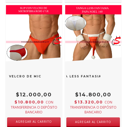
 CON VELCRO DE MICROFIBRA ROJO 171R
PASIONEL TANGA LESS FANTASIA PAPA NOEL
$12.000,00
$14.800,00
$10.800,00
$13.320,00
CON
CON
TRANSFERENCIA O DEPÓSITO
TRANSFERENCIA O DEPÓSITO
BANCARIO
BANCARIO
AGREGAR AL CARRITO