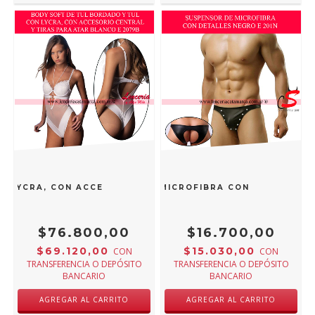
N LYCRA, CON ACCESORIO CENTRAL Y TIRAS PARA ATAR BL
PASIONEL SUSPENSOR DE MICROFIBRA CON DETALLES N
$76.800,00
$16.700,00
$69.120,00
$15.030,00
CON
CON
TRANSFERENCIA O DEPÓSITO
TRANSFERENCIA O DEPÓSITO
BANCARIO
BANCARIO
AGREGAR AL CARRITO
AGREGAR AL CARRITO